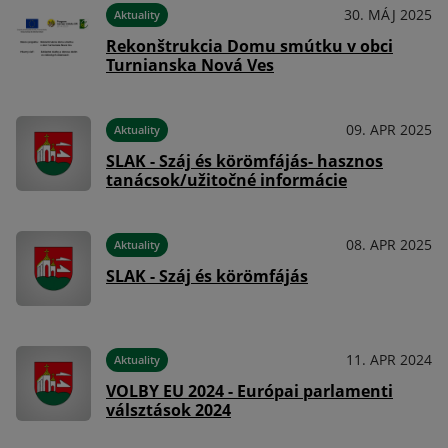
30. MÁJ 2025
Aktuality
022
Rekonštrukcia Domu smútku v obci
Turnianska Nová Ves
09. APR 2025
Aktuality
022
SLAK - Száj és körömfájás- hasznos
tanácsok/užitočné informácie
08. APR 2025
Aktuality
022
SLAK - Száj és körömfájás
11. APR 2024
Aktuality
020
VOLBY EU 2024 - Európai parlamenti
válsztások 2024
L