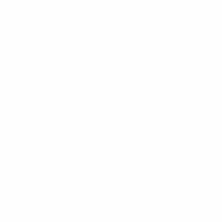
hallštattskej keramiky, v polohe Kenderföld sa
našli výrazné nálezy z doby laténskej, rímkej a
včasnoslovanského obdobia. V polohe Alsó -
Hármasholdas sa našli zlomky bukovohorskej
keramiky a včasnoslovanská keramika datovaná do
8.- 9. stor. Je to jedno z najstarších slovanských
sídlisk na východnom Slovensku. Na vrchu Várhegy
sa našli podobné archeologické nálezy, navyše tu
bolo zemné hradisko, o ktorom sa ale nezachovala
žiadna písomná zmienka a pravdepodobne ho
vybudovali Slovania. Podľa Anonymovej Gesta
Hungarorum sa v tunajšom okolí po zápore vlasti
usadila časť Maďarov pod vedením vojvodu Borsa. Tí
kolonizovali aj údolie rieky Bodvy a tak riedko
obsadené územie začalo byť osídlené hustejšie.