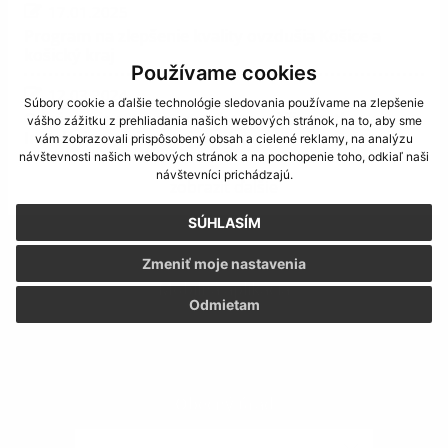
17.01.2025
Program na zlepšenie kvality ovzdušia Košice a
košický kraj
Používame cookies
12.03.2024
Súbory cookie a ďalšie technológie sledovania používame na zlepšenie
Oznámenie o zmene navrhovanej činnosti -
vášho zážitku z prehliadania našich webových stránok, na to, aby sme
Inštalácia zmiešavacej stanice
vám zobrazovali prispôsobený obsah a cielené reklamy, na analýzu
návštevnosti našich webových stránok a na pochopenie toho, odkiaľ naši
návštevníci prichádzajú.
zobraziť ďalšie
SÚHLASÍM
Zmeniť moje nastavenia
Mobilná aplikácia
Odmietam
Obecný úrad