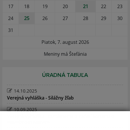
17
18
19
20
21
22
23
24
25
26
27
28
29
30
31
Piatok, 7. august 2026
Meniny má Štefánia
ÚRADNÁ TABUĽA
14.10.2025
Verejná vyhláška - Silážny žľab
10.09.2025
Verejná vyhláška - Oznámenie o začatí konania o
stavebnom zámere