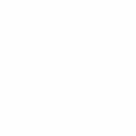
OBEC
TURNIANSKA NOVÁ
VES
Chotár obce bol osídlený už v praveku, čo dokázajú
tu nájdené archeologické nálezy. V polohe
Drozdová južne od viníc bola objavená kamenná
industria neolotického rázu a niekoľko úlomkov