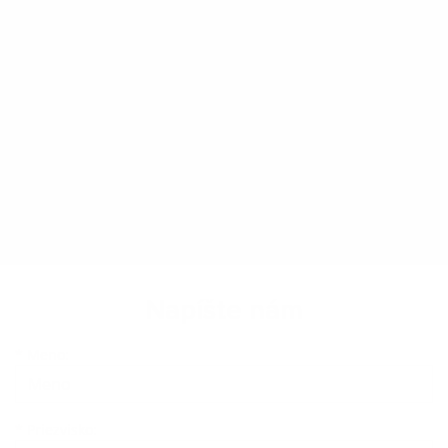
Napíšte nám
Meno
Priezvisko
E-mailová adresa
*
Meno:
*
Priezvisko: