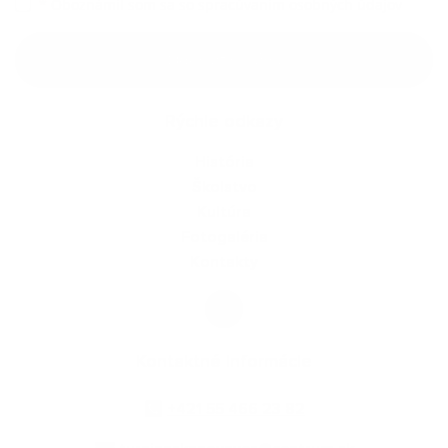
*
Oboznámil som sa so
spracúvaním osobných údajov
Google reCaptcha Response
Odoslať správu
Rýchle odkazy
História
Školstvo
Kultúra
Fotogaléria
Kontakty
Kontaktné informácie
+421 55 466 23 82