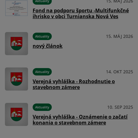
024
15. MÁJ 2026
Aktuality
Fond na podporu športu -Multifunkčné
ihrisko v obci Turnianska Nová Ves
023
15. MÁJ 2026
Aktuality
nový článok
14. OKT 2025
Aktuality
023
Verejná vyhláška - Rozhodnutie o
stavebnom zámere
10. SEP 2025
Aktuality
022
Verejná vyhláška - Oznámenie o začatí
konania o stavebnom zámere