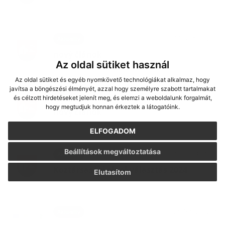
11. APR 2024
Aktuality
nový článok
Az oldal sütiket használ
Az oldal sütiket és egyéb nyomkövető technológiákat alkalmaz, hogy
javítsa a böngészési élményét, azzal hogy személyre szabott tartalmakat
12. MAR 2024
Aktuality
és célzott hirdetéseket jelenít meg, és elemzi a weboldalunk forgalmát,
hogy megtudjuk honnan érkeztek a látogatóink.
nový článok
ELFOGADOM
Beállítások megváltoztatása
02. FEB 2024
Aktuality
Köztársasági elnökválasztás 2024
Elutasítom
03. NOV 2023
Aktuality