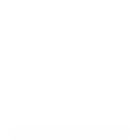
Üzenetének szövege...
*
Üzenetének szövege:
Melléklet:
Melléklet
*
kötelező elemek
*
Megismerkedtem a
személyes adatok feldolgozásával
Google reCaptcha Response
Üzenet küldése