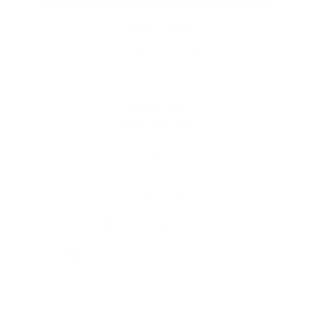
Gyors linkek
A település történelme
Iskolaügy
Kultúra
Képgaléria
Elérhetőségek
Elérhetőségek
+421 55 466 23 82
turnianskanovaves@centrum.sk