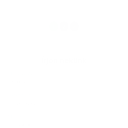
1
2
>
Írjon nekünk
Keresztnév
Vezetéknév
E-mail cím
*
Keresztnév:
*
Vezetéknév:
*
E-mail cím: