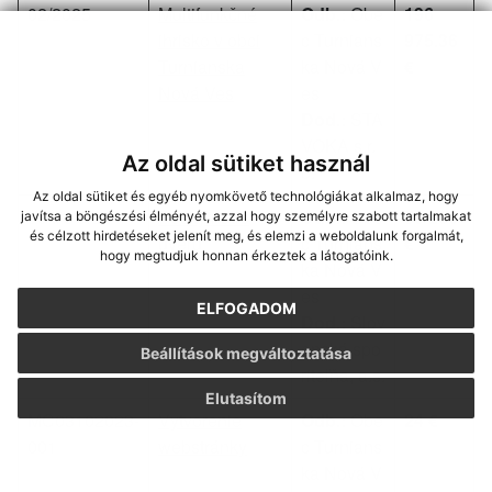
02/2025
Multifunkčné
Odb.:
Obe
196
ihrisko v obci
c Turnians
975.36
Turnianska
ka Nová V
€
Nová Ves
es
Dod.:
STA
VOKA s.r.
Az oldal sütiket használ
o.
Az oldal sütiket és egyéb nyomkövető technológiákat alkalmaz, hogy
904/CC/24
Poskytnutie
Odb.:
Obe
56 200
javítsa a böngészési élményét, azzal hogy személyre szabott tartalmakat
és célzott hirdetéseket jelenít meg, és elemzi a weboldalunk forgalmát,
úveru
c Turnians
€
hogy megtudjuk honnan érkeztek a látogatóink.
ka Nová V
es
ELFOGADOM
Dod.:
Slov
enská spo
Beállítások megváltoztatása
riteľňa, a.s.
Elutasítom
MC03102023-
Vytvorenie
Odb.:
Obe
24 €
001
webstránky
c Turnians
ka Nová V