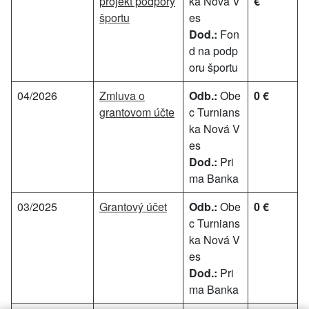
projekt podpory
ka Nová V
€
športu
es
Dod.:
Fon
d na podp
oru športu
04/2026
Zmluva o
Odb.:
Obe
0 €
grantovom účte
c Turnians
ka Nová V
es
Dod.:
Pri
ma Banka
03/2025
Grantový účet
Odb.:
Obe
0 €
c Turnians
ka Nová V
es
Dod.:
Pri
ma Banka