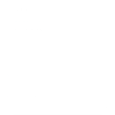
*
E-mail cím:
Üzenetének szövege...
*
Üzenetének szövege:
Melléklet:
Melléklet
*
kötelező elemek
*
Megismerkedtem a
személyes adatok feldolgozásával