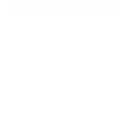
Google reCaptcha Response
Üzenet küldése
Gyors linkek
A település történelme
Iskolaügy
Kultúra
Képgaléria
Elérhetőségek
Elérhetőségek
+421 55 466 23 82
turnianskanovaves@centrum.sk