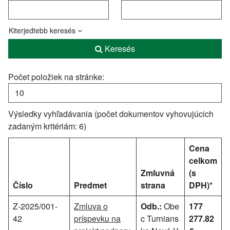
Kiterjedtebb keresés
Keresés
Počet položiek na stránke:
Výsledky vyhľadávania (počet dokumentov vyhovujúcich
zadaným kritériám: 6)
Cena
celkom
Zmluvná
(s
Číslo
Predmet
strana
DPH)*
Z-2025/001-
Zmluva o
Odb.:
Obe
177
42
príspevku na
c Turnians
277.82