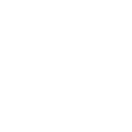
es
Dod.:
We
bex
*
Uvedená cena je konečná. Ak je dodávateľ platcom
DPH, cena je vrátane DPH.
Generované portálom
Uradne.sk
Írjon nekünk
Keresztnév
Vezetéknév
E-mail cím
*
Keresztnév:
*
Vezetéknév: