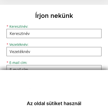
Írjon nekünk
Keresztnév
Vezetéknév
E-mail cím
*
Keresztnév:
*
Vezetéknév:
*
E-mail cím:
Üzenetének szövege...
*
Üzenetének szövege:
Az oldal sütiket használ