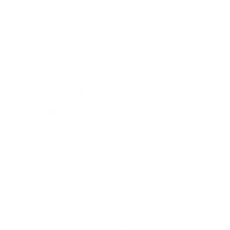
Képgaléria
Elérhetőségek
Elérhetőségek
+421 55 466 23 82
turnianskanovaves@centrum.sk
jusson a legfrissebb információkhoz az RSS csatornánkon keresztűl
,
ECHELON 2 tartalomkezelő rendszer,
Honlap térkép
,
Internetes portál
,
webhosting
,
webex.digital, s.r.o.
,
doménnevek
,
doménnév regisztráció
,
cég webex.digital, s.r.o.
,
műszaki üzemeltető
A legutolsó frissítés időpontja:
01.06.2026
Nyomtatás
|
Hozzáférési nyilatkozat