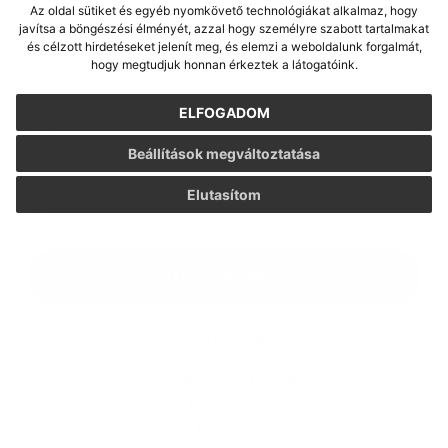
Az oldal sütiket és egyéb nyomkövető technológiákat alkalmaz, hogy
javítsa a böngészési élményét, azzal hogy személyre szabott tartalmakat
és célzott hirdetéseket jelenít meg, és elemzi a weboldalunk forgalmát,
hogy megtudjuk honnan érkeztek a látogatóink.
Melléklet:
ELFOGADOM
Melléklet
Beállítások megváltoztatása
*
kötelező elemek
Elutasítom
*
Megismerkedtem a
személyes adatok feldolgozásával
Google reCaptcha Response
Üzenet küldése
Gyors linkek
A település történelme
Iskolaügy
Kultúra