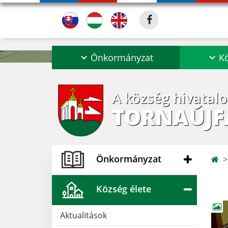
Önkormányzat
Kö
A község hivatal
TORNAÚJF
Önkormányzat
Község élete
Aktualitások