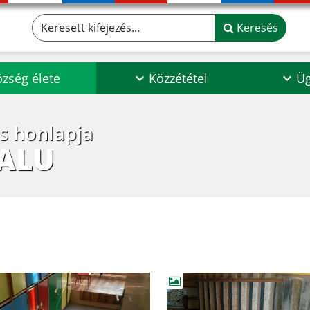
Keresett kifejezés...
Keresés
zség élete
Közzététel
Üg
os honlapja
ALU