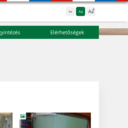
Aa
Aa
Aa
yintézés
Elérhetőségek