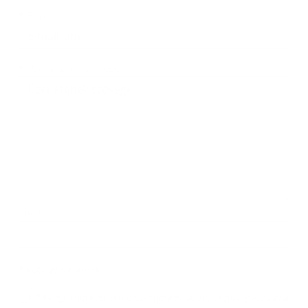
*
E-mail cím:
Üzenetének szövege...
*
Üzenetének szövege:
Melléklet:
Melléklet
*
kötelező elemek
*
Megismerkedtem a
személyes adatok feldolgozásával