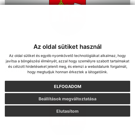
Az oldal sütiket használ
Az oldal sütiket és egyéb nyomkövető technológiákat alkalmaz, hogy
2020.01.02
javítsa a böngészési élményét, azzal hogy személyre szabott tartalmakat
és célzott hirdetéseket jelenít meg, és elemzi a weboldalunk forgalmát,
Szemétszállítási naptár 2020
hogy megtudjuk honnan érkeztek a látogatóink.
ELFOGADOM
Beállítások megváltoztatása
Elutasítom