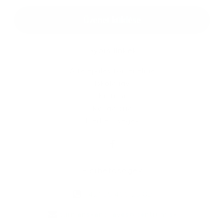
Google reCaptcha Response
Üzenet küldése
Gyors linkek
A település történelme
Iskolaügy
Kultúra
Képgaléria
Elérhetőségek
Elérhetőségek
+421 55 466 23 82
turnianskanovaves@centrum.sk