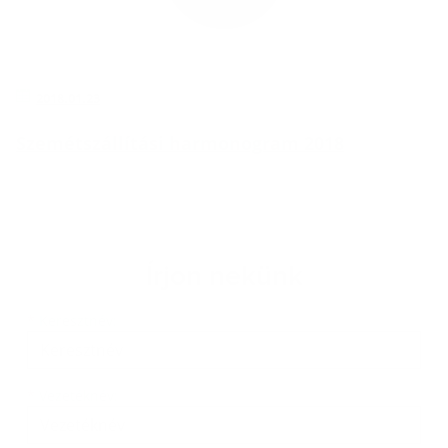
2018.01.23
Szemétszállítási harmonogram 2018
Írjon nekünk
Keresztnév
Vezetéknév
E-mail cím
*
Keresztnév:
*
Vezetéknév: