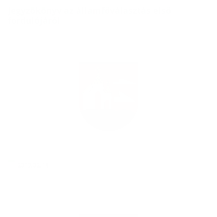
Jegyzökönyv az államfőválasztás első
fordulójáról
2019.02.14