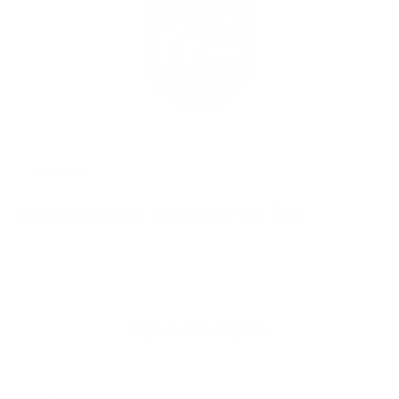
2018.01.23
Szemétszállítási harmonogram 2018
Írjon nekünk
Keresztnév
Vezetéknév
E-mail cím
*
Keresztnév: