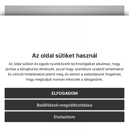
Az oldal sütiket használ
Az oldal sütiket és egyéb nyomkövető technológiákat alkalmaz, hogy
javítsa a böngészési élményét, azzal hogy személyre szabott tartalmakat
és célzott hirdetéseket jelenít meg, és elemzi a weboldalunk forgalmát,
hogy megtudjuk honnan érkeztek a látogatóink.
2020.01.02
Szemétszállítási naptár 2020
ELFOGADOM
Beállítások megváltoztatása
Elutasítom