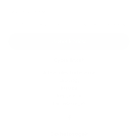
*
kötelező elemek
*
Megismerkedtem a
személyes adatok feldolgozásával
Google reCaptcha Response
Üzenet küldése
Gyors linkek
A település történelme
Iskolaügy
Kultúra
Képgaléria
Elérhetőségek
Elérhetőségek