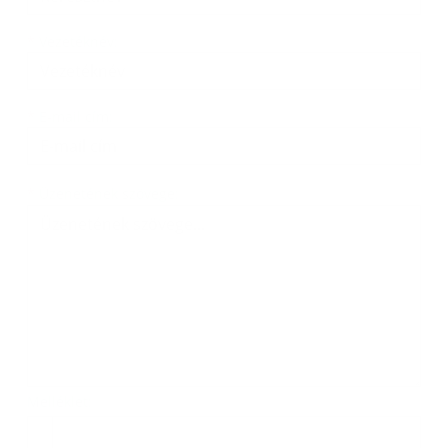
*
Vezetéknév:
*
E-mail cím:
Üzenetének szövege...
*
Üzenetének szövege:
Melléklet:
Melléklet