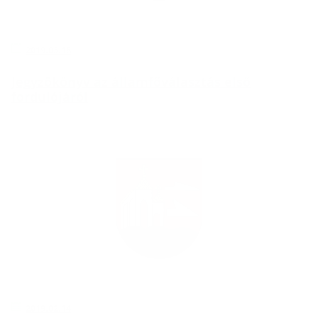
2019.03.18
Jegyzökönyv az államfőválasztás első
fordulójáról
2019.02.14