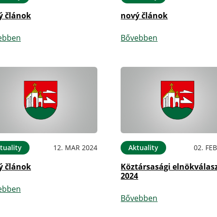
ý článok
nový článok
ebben
Bővebben
tuality
12. MAR 2024
Aktuality
02. FE
ý článok
Köztársasági elnökválas
2024
ebben
Bővebben