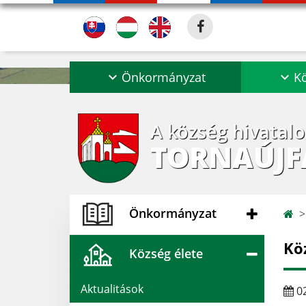
Önkormányzat
Kö
A község hivatal
TORNAÚJF
Önkormányzat
Kö
Község élete
Aktualitások
02