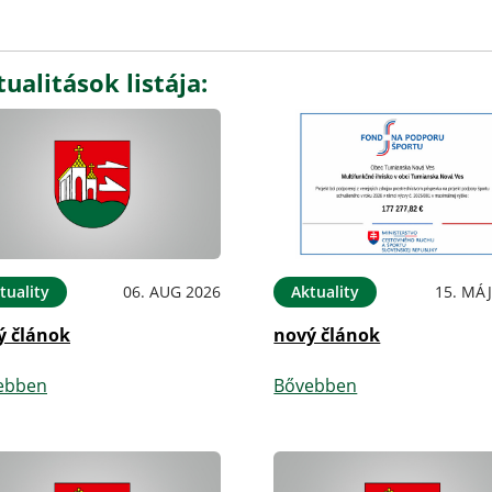
ualitások listája:
tuality
06. AUG 2026
Aktuality
15. MÁJ
ý článok
nový článok
ebben
Bővebben