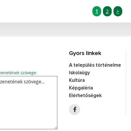
1
2
>
Gyors linkek
A település történelme
Üzenetének szövege...
enetének szövege:
Iskolaügy
Kultúra
Képgaléria
Elérhetőségek