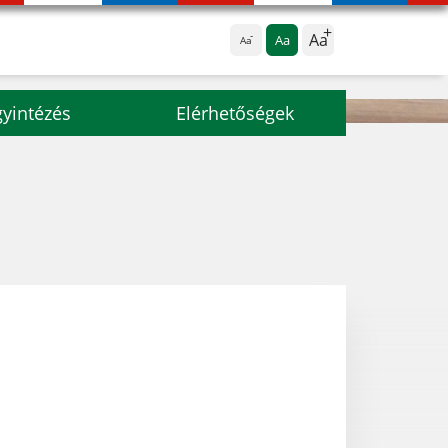
Aa
Aa
Aa
yintézés
Elérhetőségek