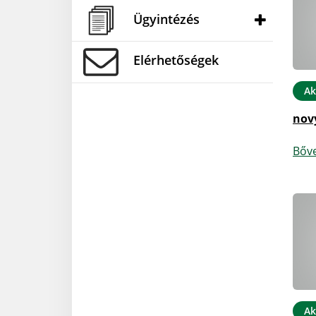
Ügyintézés
Elérhetőségek
Ak
nov
Bőv
Ak