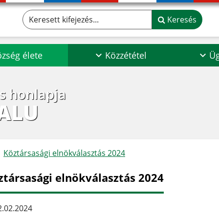
Keresett kifejezés...
Keresés
zség élete
Közzététel
Üg
os honlapja
ALU
Köztársasági elnökválasztás 2024
ztársasági elnökválasztás 2024
.02.2024