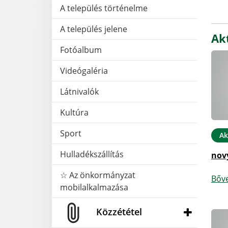
A település történelme
A település jelene
Akt
Fotóalbum
Videógaléria
Látnivalók
Kultúra
Sport
Ak
Hulladékszállítás
nov
☆ Az önkormányzat
Bőv
mobilalkalmazása
Közzététel