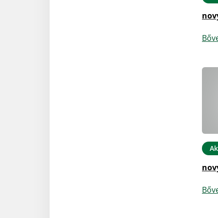
nov
Bőv
Ak
nov
Bőv