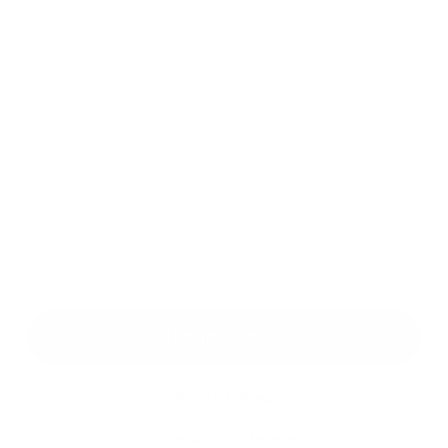
Melléklet:
Melléklet
*
kötelező elemek
*
Megismerkedtem a
személyes adatok feldolgozásával
Google reCaptcha Response
Üzenet küldése
Gyors linkek
A település történelme