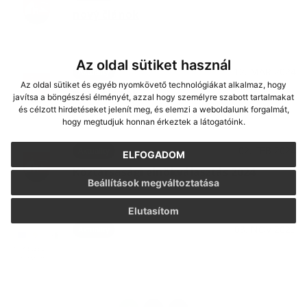
nový článok
Az oldal sütiket használ
12. MAR 2024
Aktuality
Az oldal sütiket és egyéb nyomkövető technológiákat alkalmaz, hogy
nový článok
javítsa a böngészési élményét, azzal hogy személyre szabott tartalmakat
és célzott hirdetéseket jelenít meg, és elemzi a weboldalunk forgalmát,
hogy megtudjuk honnan érkeztek a látogatóink.
02. FEB 2024
Aktuality
ELFOGADOM
Köztársasági elnökválasztás 2024
Beállítások megváltoztatása
Elutasítom
03. NOV 2023
Aktuality