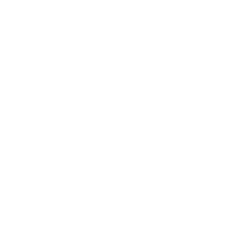
Gyors linkek
A település történelme
Iskolaügy
Kultúra
Képgaléria
Elérhetőségek
Elérhetőségek
+421 55 466 23 82
turnianskanovaves@centrum.sk
jusson a legfrissebb információkhoz az RSS csatornánkon keresztűl
,