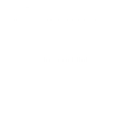
2018.01.23
Szemétszállítási harmonogram 2018
Írjon nekünk
Keresztnév
Vezetéknév
E-mail cím
*
Keresztnév:
*
Vezetéknév:
*
E-mail cím: