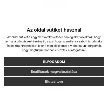
2020.01.02
Az oldal sütiket használ
Szemétszállítási naptár 2020
Az oldal sütiket és egyéb nyomkövető technológiákat alkalmaz, hogy
javítsa a böngészési élményét, azzal hogy személyre szabott tartalmakat
és célzott hirdetéseket jelenít meg, és elemzi a weboldalunk forgalmát,
hogy megtudjuk honnan érkeztek a látogatóink.
ELFOGADOM
Beállítások megváltoztatása
Elutasítom