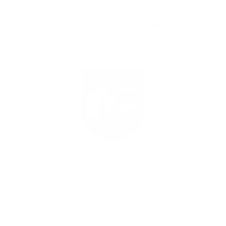
2019.03.26
Hirdetmény a választások 2. fordulójára
2019.03.18
Jegyzökönyv az államfőválasztás első
fordulójáról