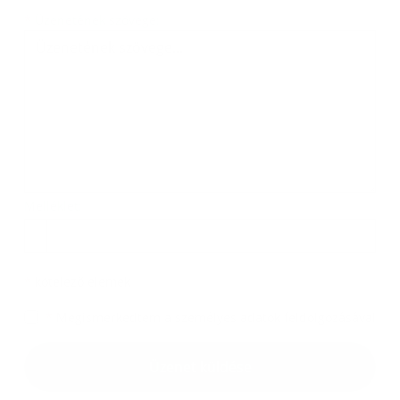
Üzenetének szövege...
*
Üzenetének szövege:
Melléklet:
Melléklet
*
kötelező elemek
*
Megismerkedtem a
személyes adatok feldolgozásával
Google reCaptcha Response
Üzenet küldése