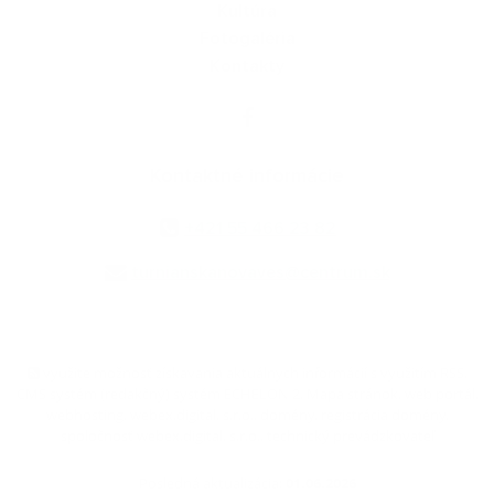
Kultúra
Fotogaléria
Kontakty
Kontaktné informácie
+421 55 466 23 82
turnianskanovaves@centrum.sk
využite možnosť získavania aktuálnych informácií s využitím RSS
,
CMS systém (redakčný) systém ECHELON 2,
Mapa stránok
,
web portál
,
webhosting
,
webex.digital, s.r.o.
,
domény
,
registrácia domény
,
spoločnosť webex.digital, s.r.o.
,
technický prevádzkovateľ
Posledná aktualizácia:
01.06.2026