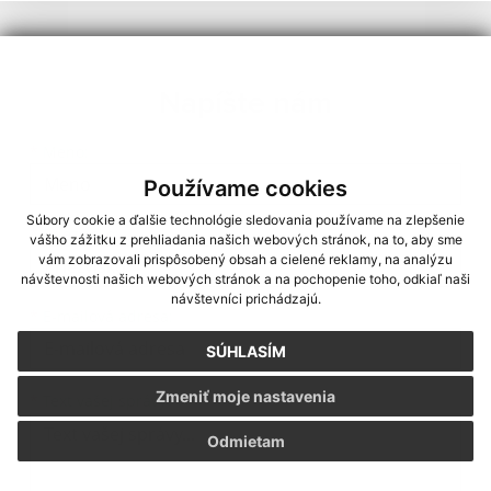
Napíšte nám
Meno
Priezvisko
E-mailová adresa
*
Meno:
Používame cookies
Súbory cookie a ďalšie technológie sledovania používame na zlepšenie
*
Priezvisko:
vášho zážitku z prehliadania našich webových stránok, na to, aby sme
vám zobrazovali prispôsobený obsah a cielené reklamy, na analýzu
návštevnosti našich webových stránok a na pochopenie toho, odkiaľ naši
návštevníci prichádzajú.
*
E-mailová adresa:
SÚHLASÍM
Text vašej správy...
Zmeniť moje nastavenia
*
Text vašej správy:
Odmietam