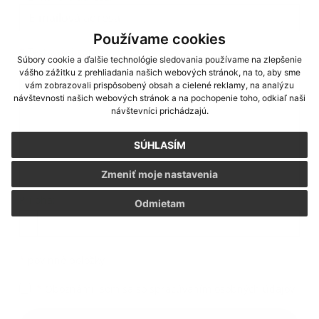
Používame cookies
Text vašej správy...
*
Text vašej správy:
Súbory cookie a ďalšie technológie sledovania používame na zlepšenie
vášho zážitku z prehliadania našich webových stránok, na to, aby sme
vám zobrazovali prispôsobený obsah a cielené reklamy, na analýzu
návštevnosti našich webových stránok a na pochopenie toho, odkiaľ naši
návštevníci prichádzajú.
SÚHLASÍM
Zmeniť moje nastavenia
Príloha:
Odmietam
Príloha
*
povinné položky
*
Oboznámil som sa so
spracúvaním osobných údajov
Google reCaptcha Response