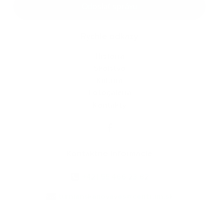
Odoslať správu
Rýchle odkazy
História
Školstvo
Kultúra
Fotogaléria
Kontakty
Kontaktné informácie
+421 55 466 23 82
turnianskanovaves@centrum.sk