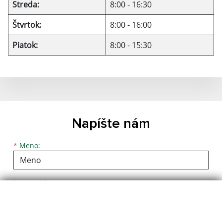
Streda:
8:00 - 16:30
Štvrtok:
8:00 - 16:00
Piatok:
8:00 - 15:30
Napíšte nám
Meno
Priezvisko
E-mailová adresa
*
Meno:
*
Priezvisko:
*
E-mailová adresa: