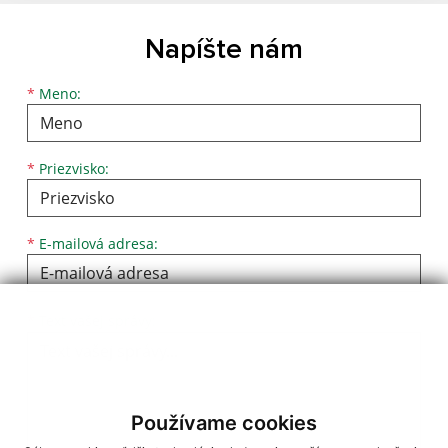
Napíšte nám
Meno
Priezvisko
E-mailová adresa
*
Meno:
*
Priezvisko:
*
E-mailová adresa:
Text vašej správy...
*
Text vašej správy:
Používame cookies