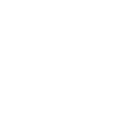
Kontakty
Kontaktné informácie
+421 55 466 23 82
turnianskanovaves@centrum.sk
využite možnosť získavania aktuálnych informácií s využitím RSS
,
CMS systém (redakčný) systém ECHELON 2,
Mapa stránok
,
web portál
,
webhosting
,
webex.digital, s.r.o.
,
domény
,
registrácia domény
,
spoločnosť webex.digital, s.r.o.
,
technický prevádzkovateľ
Posledná aktualizácia:
06.08.2026
Vytlačiť stránku
|
Vyhlásenie o prístupnosti
Autorské práva
|
Cookies