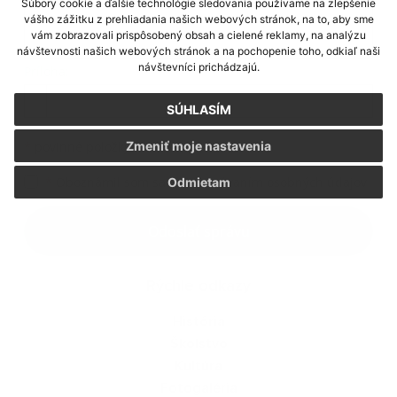
Súbory cookie a ďalšie technológie sledovania používame na zlepšenie
vášho zážitku z prehliadania našich webových stránok, na to, aby sme
vám zobrazovali prispôsobený obsah a cielené reklamy, na analýzu
návštevnosti našich webových stránok a na pochopenie toho, odkiaľ naši
návštevníci prichádzajú.
Príloha:
Príloha
SÚHLASÍM
*
povinné položky
Zmeniť moje nastavenia
*
Oboznámil som sa so
spracúvaním osobných údajov
Odmietam
Google reCaptcha Response
Odoslať správu
Rýchle odkazy
História
Školstvo
Kultúra
Fotogaléria