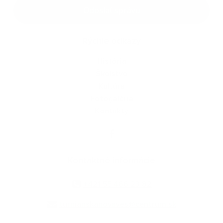
Google reCaptcha Response
Odoslať správu
Rýchle odkazy
História
Školstvo
Kultúra
Fotogaléria
Kontakty
Kontaktné informácie
+421 55 466 23 82
turnianskanovaves@centrum.sk