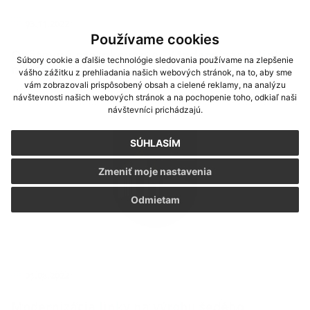
03.11.2022
Používame cookies
Opätovné prerokovanie - Modernizácia linky
Súbory cookie a ďalšie technológie sledovania používame na zlepšenie
na výrobu šedého cementu
vášho zážitku z prehliadania našich webových stránok, na to, aby sme
vám zobrazovali prispôsobený obsah a cielené reklamy, na analýzu
návštevnosti našich webových stránok a na pochopenie toho, odkiaľ naši
návštevníci prichádzajú.
SÚHLASÍM
Zmeniť moje nastavenia
Odmietam
01.08.2022
Modernizácia linky na výrobu šedého