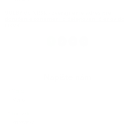
VOLBY do NRSR - zverejnenie adres pre
doručenie oznámení o delegovaní členov do
OKVK
1
2
3
>
Napíšte nám
Meno
Priezvisko
E-mailová adresa
*
Meno:
*
Priezvisko: