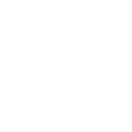
*
E-mailová adresa:
Text vašej správy...
*
Text vašej správy:
Príloha:
Príloha
*
povinné položky
*
Oboznámil som sa so
spracúvaním osobných údajov