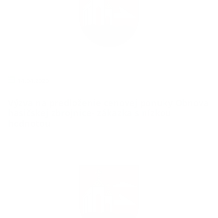
14.04.2020
Výzva na predloženie cenovej ponuky Obnova
hasičskej zbrojnice- zákazka s nízkou
hodnotou