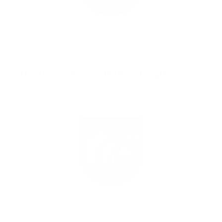
02.01.2020
Harmonogram vývozu odpadu 2020
10.12.2019