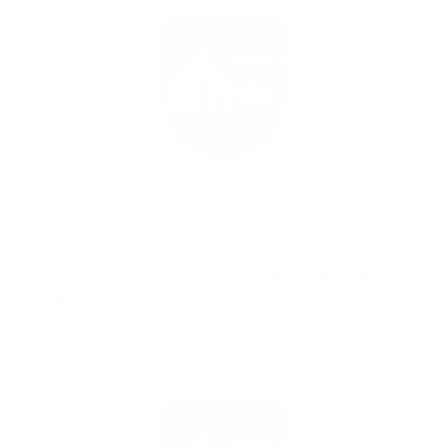
19.05.2021
Výzva pre vlastníkjov lesných pozemkov -
Zverejnenie výzvy podľa §34 e zákona
229/1991