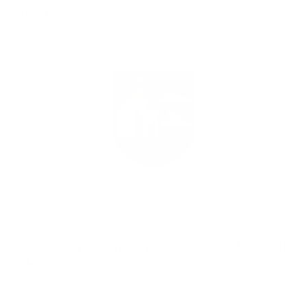
cementu
01.12.2021
Výzva na vykonanie výrubu alebo okliesnenia
VSE