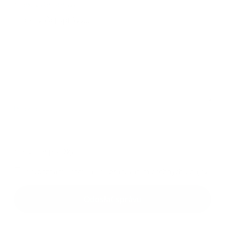
Text vašej správy...
*
Text vašej správy:
Príloha:
Príloha
*
povinné položky
*
Oboznámil som sa so
spracúvaním osobných údajov
Google reCaptcha Response
Odoslať správu