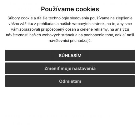
Opätovné prerokovanie - Modernizácia linky
na výrobu šedého cementu
Používame cookies
Súbory cookie a ďalšie technológie sledovania používame na zlepšenie
vášho zážitku z prehliadania našich webových stránok, na to, aby sme
vám zobrazovali prispôsobený obsah a cielené reklamy, na analýzu
návštevnosti našich webových stránok a na pochopenie toho, odkiaľ naši
návštevníci prichádzajú.
SÚHLASÍM
Zmeniť moje nastavenia
Odmietam
01.08.2022
Modernizácia linky na výrobu šedého
cementu