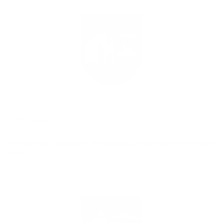
01.12.2021
Výzva na vykonanie výrubu alebo okliesnenia
VSE