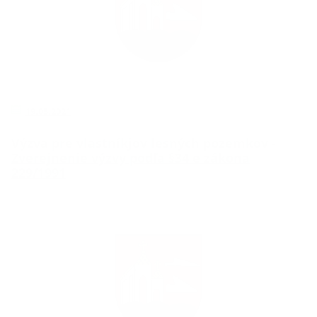
19.05.2021
Výzva pre vlastníkjov lesných pozemkov -
Zverejnenie výzvy podľa §34 e zákona
229/1991