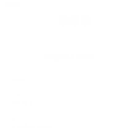
OKVK
1
2
3
>
Napíšte nám
Meno
Priezvisko
E-mailová adresa
*
Meno:
*
Priezvisko:
*
E-mailová adresa: