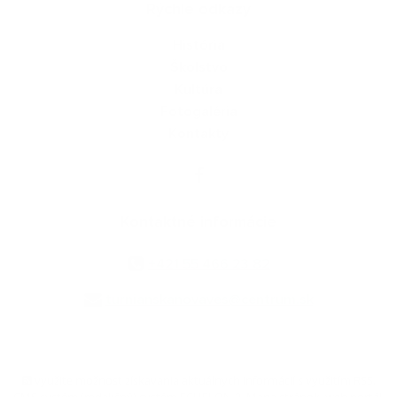
Rýchle odkazy
História
Školstvo
Kultúra
Fotogaléria
Kontakty
Kontaktné informácie
+421 55 466 23 82
turnianskanovaves@centrum.sk
využite možnosť získavania aktuálnych informácií s využitím RSS
,
CMS systém (redakčný) systém ECHELON 2,
Mapa stránok
,
web portál
,