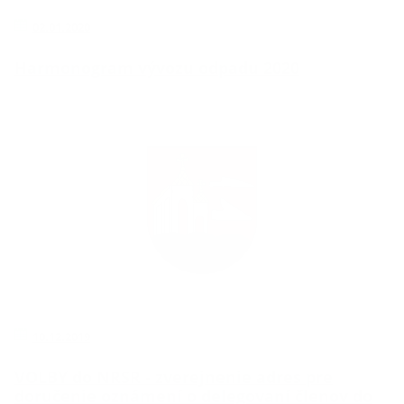
02.01.2020
Harmonogram vývozu odpadu 2020
10.12.2019
VOLBY do NRSR - zverejnenie adres pre
doručenie oznámení o delegovaní členov do