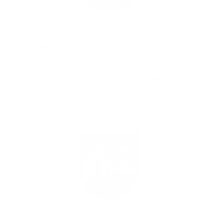
14.04.2020
Výzva na predloženie cenovej ponuky Obnova
hasičskej zbrojnice- zákazka s nízkou
hodnotou