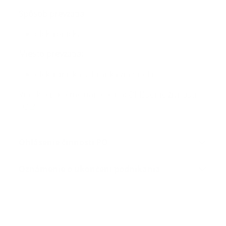
Spôsob prevzatia:
elektronicky
Miesto prevzatia:
elektronická schránka žiadateľa
Viac k tejto téme nájdete na:
Ohlásenie živnosti
FO
Ohlásenie činnosti PO
Oznámenie o ukončení podnikania