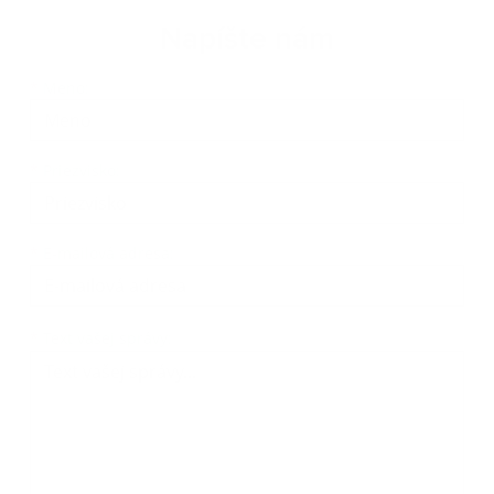
Napíšte nám
Meno
Priezvisko
E-mailová adresa
*
Meno:
*
Priezvisko:
*
E-mailová adresa:
Text vašej správy...
*
Text vašej správy: