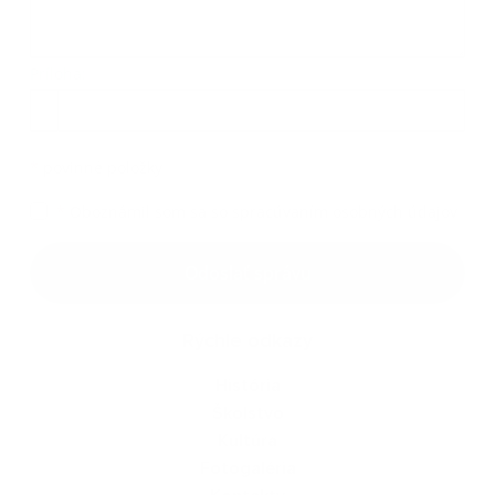
Príloha:
Príloha
*
povinné položky
*
Oboznámil som sa so
spracúvaním osobných údajov
Google reCaptcha Response
Odoslať správu
Rýchle odkazy
História
Školstvo
Kultúra
Fotogaléria