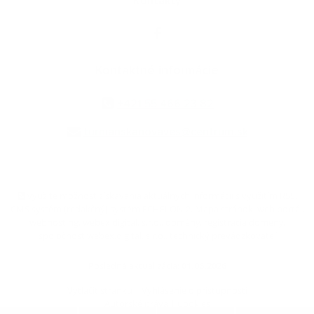
Kontakty
Kontaktné informácie
+421 55 466 23 82
turnianskanovaves@centrum.sk
využite možnosť získavania aktuálnych informácií s využitím RSS
,
CMS systém (redakčný) systém ECHELON 2,
Mapa stránok
,
web portál
,
webhosting
,
webex.digital, s.r.o.
,
domény
,
registrácia domény
,
spoločnosť webex.digital, s.r.o.
,
technický prevádzkovateľ
Posledná aktualizácia:
01.06.2026
Vytlačiť stránku
|
Vyhlásenie o prístupnosti
Autorské práva
|
Cookies