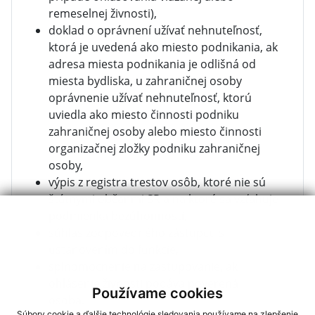
remeselnej živnosti),
doklad o oprávnení užívať nehnuteľnosť,
ktorá je uvedená ako miesto podnikania, ak
adresa miesta podnikania je odlišná od
miesta bydliska, u zahraničnej osoby
oprávnenie užívať nehnuteľnosť, ktorú
uviedla ako miesto činnosti podniku
zahraničnej osoby alebo miesto činnosti
organizačnej zložky podniku zahraničnej
osoby,
výpis z registra trestov osôb, ktoré nie sú
štátnymi občanmi SR a na ktoré sa vzťahuje
podmienka bezúhonnosti,
súhlas zodpovedného zástupcu s
ustanovením do funkcie,
splnomocnenie na zastupovanie, ak
ohlásenie živnosti podáva poverená
Používame cookies
osoba.
Súbory cookie a ďalšie technológie sledovania používame na zlepšenie