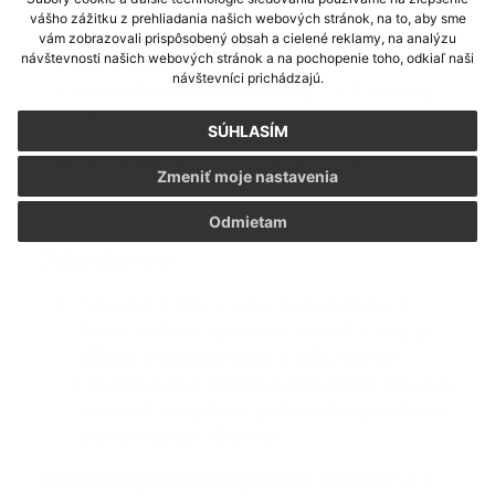
Správne poplatky:
vášho zážitku z prehliadania našich webových stránok, na to, aby sme
vám zobrazovali prispôsobený obsah a cielené reklamy, na analýzu
návštevnosti našich webových stránok a na pochopenie toho, odkiaľ naši
voľné živnosti: bez poplatku
návštevníci prichádzajú.
remeselné a viazané živnosti: 7,5 € za každý
ohlasovaný predmet podnikania
SÚHLASÍM
Miesto vybavenia
: miestne príslušný okresný
Zmeniť moje nastavenia
(živnostenský) úrad v postavení jednotného
kontaktného miesta podľa bydliska fyzickej osoby.
Odmietam
Doba vybavenia:
3 pracovné dni na vydanie osvedčenia o
živnostenskom oprávnení odo dňa, kedy je
ohlásenie živnosti úplné a spĺňa všetky
náležitosti, ktoré živnostenský zákon vyžaduje
a zároveň sú splnené podmienky vymedzené
živnostenským zákonom,
Kvalifikovaný elektronický podpis žiadateľa
: áno