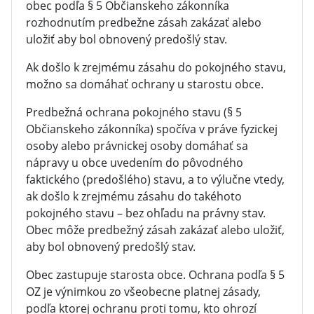
obec podľa § 5 Občianskeho zákonníka
rozhodnutím predbežne zásah zakázať alebo
uložiť aby bol obnovený predošlý stav.
Ak došlo k zrejmému zásahu do pokojného stavu,
možno sa domáhať ochrany u starostu obce.
Predbežná ochrana pokojného stavu (§ 5
Občianskeho zákonníka) spočíva v práve fyzickej
osoby alebo právnickej osoby domáhať sa
nápravy u obce uvedením do pôvodného
faktického (predošlého) stavu, a to výlučne vtedy,
ak došlo k zrejmému zásahu do takéhoto
pokojného stavu – bez ohľadu na právny stav.
Obec môže predbežný zásah zakázať alebo uložiť,
aby bol obnovený predošlý stav.
Obec zastupuje starosta obce. Ochrana podľa § 5
OZ je výnimkou zo všeobecne platnej zásady,
podľa ktorej ochranu proti tomu, kto ohrozí