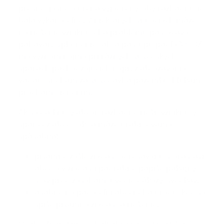
presne, jasne a určito vyjadrený, aby rozhodnutie
bolo vykonateľné. V niektorých situáciách môže
na riešenie vzniknutého problému postačovať
pohovor. Uplatnenie tohto postupu podľa § 5 OZ
má význam najmä pri rôznych susedských
sporoch pochádzajúcich napr. z obťažovania
vodou, snehom zo susedovho pozemku, hlukom,
prachom, tienením…
Ak sa dotknutý občan rozhodne riešiť vzniknutý
spor cez obec, tak to môže urobiť dvoma
spôsobmi:
písomne zašle žiadosť adresovanú starostovi
obce a v žiadosti podrobne popíše pokojný
stav pred zásahom, uvedie dôkazy, svedkov…
osobne na podateľni obecného úradu, kde sa
spíše písomná žiadosť o riešenie.