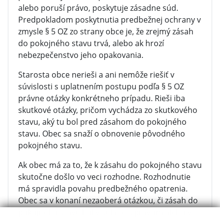
alebo poruší právo, poskytuje zásadne súd.
Predpokladom poskytnutia predbežnej ochrany v
zmysle § 5 OZ zo strany obce je, že zrejmý zásah
do pokojného stavu trvá, alebo ak hrozí
nebezpečenstvo jeho opakovania.
Starosta obce nerieši a ani nemôže riešiť v
súvislosti s uplatnením postupu podľa § 5 OZ
právne otázky konkrétneho prípadu. Rieši iba
skutkové otázky, pričom vychádza zo skutkového
stavu, aký tu bol pred zásahom do pokojného
stavu. Obec sa snaží o obnovenie pôvodného
pokojného stavu.
Ak obec má za to, že k zásahu do pokojného stavu
skutočne došlo vo veci rozhodne. Rozhodnutie
má spravidla povahu predbežného opatrenia.
Obec sa v konaní nezaoberá otázkou, či zásah do
pokojného stavu bol v súlade s právom alebo v