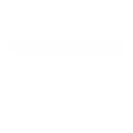
Príloha
*
povinné položky
*
Oboznámil som sa so
spracúvaním osobných údajov
Google reCaptcha Response
Odoslať správu
Rýchle odkazy
História
Školstvo
Kultúra
Fotogaléria
Kontakty