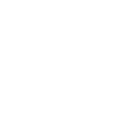
Osoba, ktorej práva boli ohrozené či narušené
zásahom inej osoby (osôb), sa nemusí obrátiť na
obec a môže sa domáhať ochrany svojich práv
priamo na súde. Ak sa ale na obec obráti, tá je
oprávnená a povinná konať podľa § 5 OZ.
Legislatíva
Zákon č. 40/1964 Zb. (občiansky zákonník)
Vybavenie rybárského lístka
Napíšte nám
Meno
Priezvisko
E-mailová adresa
*
Meno: