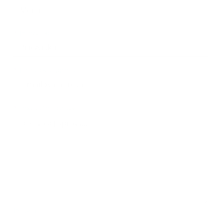
*
Priezvisko:
*
E-mailová adresa:
Text vašej správy...
*
Text vašej správy:
Príloha: