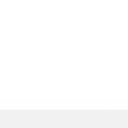
Kontaktné informácie
+421 55 466 23 82
turnianskanovaves@centrum.sk
využite možnosť získavania aktuálnych informácií s využitím RSS
,
CMS systém (redakčný) systém ECHELON 2,
Mapa stránok
,
web portál
,
webhosting
,
webex.digital, s.r.o.
,
domény
,
registrácia domény
,
spoločnosť webex.digital, s.r.o.
,
technický prevádzkovateľ
Posledná aktualizácia:
06.08.2026
Vytlačiť stránku
|
Vyhlásenie o prístupnosti
Autorské práva
|
Cookies
.
.
.
.
.
.
webdesign
|