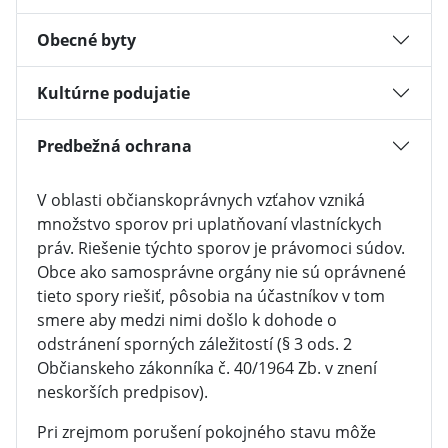
Obecné byty
Kultúrne podujatie
Predbežná ochrana
V oblasti občianskoprávnych vzťahov vzniká
množstvo sporov pri uplatňovaní vlastníckych
práv. Riešenie týchto sporov je právomoci súdov.
Obce ako samosprávne orgány nie sú oprávnené
tieto spory riešiť, pôsobia na účastníkov v tom
smere aby medzi nimi došlo k dohode o
odstránení sporných záležitostí (§ 3 ods. 2
Občianskeho zákonníka č. 40/1964 Zb. v znení
neskorších predpisov).
Pri zrejmom porušení pokojného stavu môže