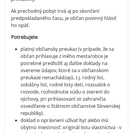
Ak prechodný pobyt trvá aj po skončení
predpokladaného času, je občan povinný hlásiť
ho opäť.
Potrebujete
platný občiansky preukaz (v prípade, že sa
občan prihlasuje z iného mesta/obce je
potrebné predložiť aj ďalšie doklady na
overenie údajov, ktoré sa v občianskom
preukaze nenachádzajú, t.j. rodný list,
sobášny list, rodné listy detí, rozsudok o
rozvode, rozhodnutie súdu o zverení do
výchovy, pri prihlasovaní zo zahraničia
osvedčenie o štátnom občianstve Slovenskej
republiky).
doklad o oprávnení užívať byt alebo inú
obytnú miestnosť: originál listu vlastníctva - v