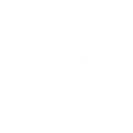
Vyhlásenie o zákaze poskytovania údajov
Napíšte nám
Meno
Priezvisko
E-mailová adresa
*
Meno:
*
Priezvisko:
*
E-mailová adresa: