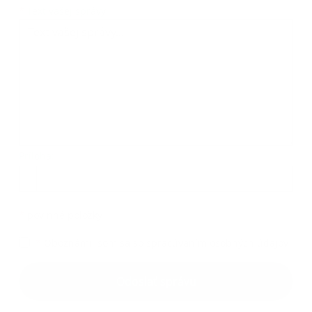
Text vašej správy...
*
Text vašej správy:
Príloha:
Príloha
*
povinné položky
*
Oboznámil som sa so
spracúvaním osobných údajov
Google reCaptcha Response
Odoslať správu