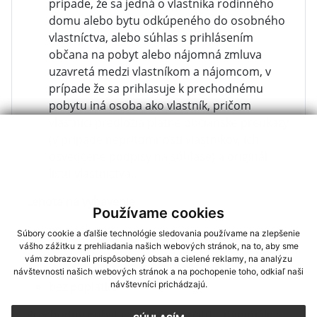
prípade, že sa jedná o vlastníka rodinného
domu alebo bytu odkúpeného do osobného
vlastníctva, alebo súhlas s prihlásením
občana na pobyt alebo nájomná zmluva
uzavretá medzi vlastníkom a nájomcom, v
prípade že sa prihlasuje k prechodnému
pobytu iná osoba ako vlastník, pričom
vlastníci predložia platné občianske preukazy
(v prípade neprítomnosti vlastníkov, ich
osvedčené podpisy na súhlase) a originál
listu vlastníctva.
Lehota na vybavenie
Používame cookies
na počkanie
Súbory cookie a ďalšie technológie sledovania používame na zlepšenie
vášho zážitku z prehliadania našich webových stránok, na to, aby sme
Poplatok
vám zobrazovali prispôsobený obsah a cielené reklamy, na analýzu
návštevnosti našich webových stránok a na pochopenie toho, odkiaľ naši
bez poplatku
návštevníci prichádzajú.
Prechodný pobyt je na dobu určitú – minimálne