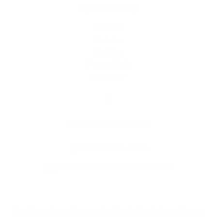
Rýchle odkazy
História
Školstvo
Kultúra
Fotogaléria
Kontakty
Kontaktné informácie
+421 55 466 23 82
turnianskanovaves@centrum.sk
využite možnosť získavania aktuálnych informácií s využitím RSS
,