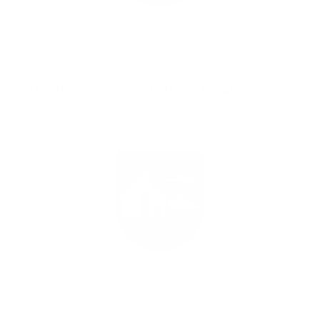
02.01.2020
Harmonogram vývozu odpadu 2020
10.12.2019