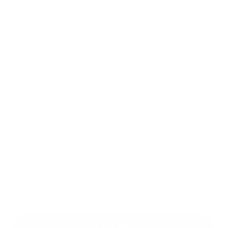
Text vašej správy...
*
Text vašej správy:
Príloha:
Príloha
*
povinné položky
*
Oboznámil som sa so
spracúvaním osobných údajov
Google reCaptcha Response
Odoslať správu