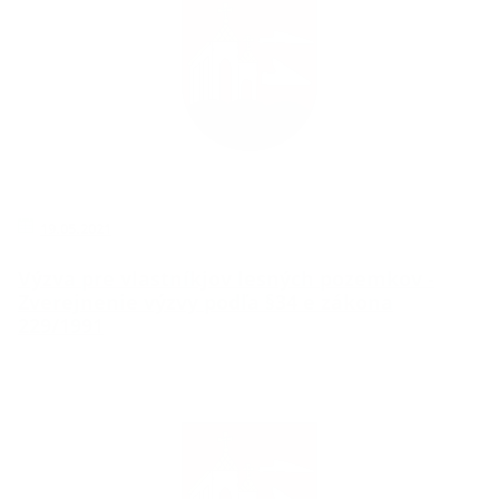
19.05.2021
Výzva pre vlastníkjov lesných pozemkov -
Zverejnenie výzvy podľa §34 e zákona
229/1991