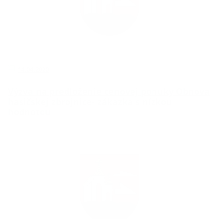
14.04.2020
Výzva na predloženie cenovej ponuky Obnova
hasičskej zbrojnice- zákazka s nízkou
hodnotou