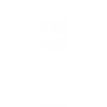
01.12.2021
Výzva na vykonanie výrubu alebo okliesnenia
VSE