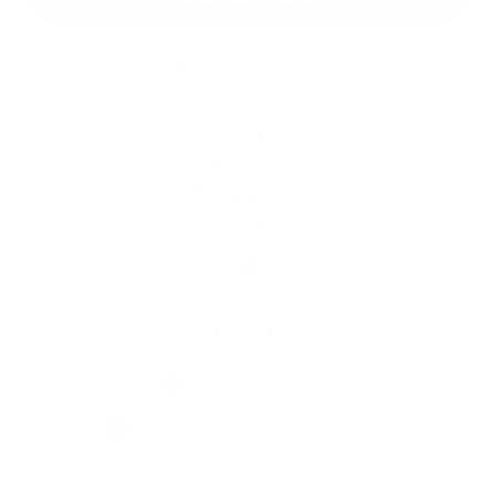
Rýchle odkazy
História
Školstvo
Kultúra
Fotogaléria
Kontakty
Kontaktné informácie
+421 55 466 23 82
turnianskanovaves@centrum.sk