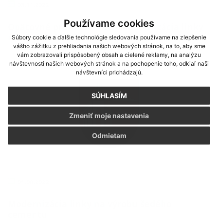
03.11.2022
Používame cookies
Opätovné prerokovanie - Modernizácia linky
na výrobu šedého cementu
Súbory cookie a ďalšie technológie sledovania používame na zlepšenie
vášho zážitku z prehliadania našich webových stránok, na to, aby sme
vám zobrazovali prispôsobený obsah a cielené reklamy, na analýzu
návštevnosti našich webových stránok a na pochopenie toho, odkiaľ naši
návštevníci prichádzajú.
SÚHLASÍM
Zmeniť moje nastavenia
Odmietam
01.08.2022
Modernizácia linky na výrobu šedého
cementu