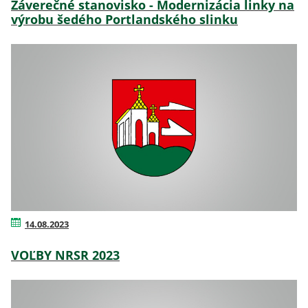
Záverečné stanovisko - Modernizácia linky na
výrobu šedého Portlandského slinku
14.08.2023
VOĽBY NRSR 2023