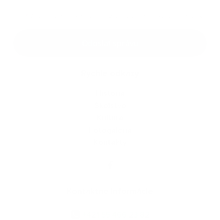
*
Oboznámil som sa so
spracúvaním osobných údajov
Google reCaptcha Response
Odoslať správu
Rýchle odkazy
História
Školstvo
Kultúra
Fotogaléria
Kontakty
Kontaktné informácie
+421 55 466 23 82