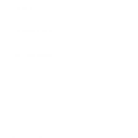
*
E-mailová adresa:
Text vašej správy...
*
Text vašej správy:
Príloha:
Príloha
*
povinné položky