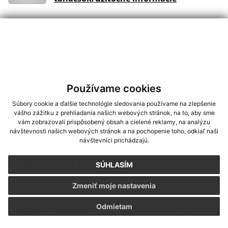
08. APR 2025
Aktuality
SLAK - Száj és körömfájás
Používame cookies
11. APR 2024
Aktuality
Súbory cookie a ďalšie technológie sledovania používame na zlepšenie
VOLBY EU 2024 - Európai parlamenti
vášho zážitku z prehliadania našich webových stránok, na to, aby sme
válsztások 2024
vám zobrazovali prispôsobený obsah a cielené reklamy, na analýzu
návštevnosti našich webových stránok a na pochopenie toho, odkiaľ naši
návštevníci prichádzajú.
12. MAR 2024
Aktuality
Oznámenie o zmene navrhovanej
SÚHLASÍM
činnosti -Inštalácia zmiešavacej stanice
Zmeniť moje nastavenia
Odmietam
02. FEB 2024
Aktuality
VOLBY PREZIDENTA 2024