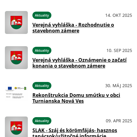
14. OKT 2025
Aktuality
Verejná vyhláška - Rozhodnutie o
stavebnom zámere
10. SEP 2025
Aktuality
Verejná vyhláška - Oznámenie o začatí
konania o stavebnom zámere
30. MÁJ 2025
Aktuality
Rekonštrukcia Domu smútku v obci
Turnianska Nová Ves
09. APR 2025
Aktuality
SLAK - Száj és körömfájás- hasznos
tanácsok/užitočné informácie