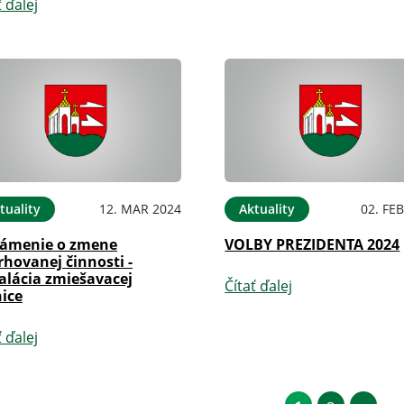
ť ďalej
tuality
12. MAR 2024
Aktuality
02. FE
ámenie o zmene
VOLBY PREZIDENTA 2024
hovanej činnosti -
alácia zmiešavacej
Čítať ďalej
nice
ť ďalej