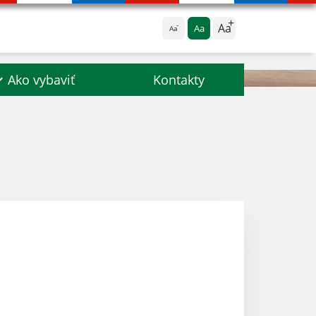
Aa
Aa
Aa
Ako vybaviť
Kontakty