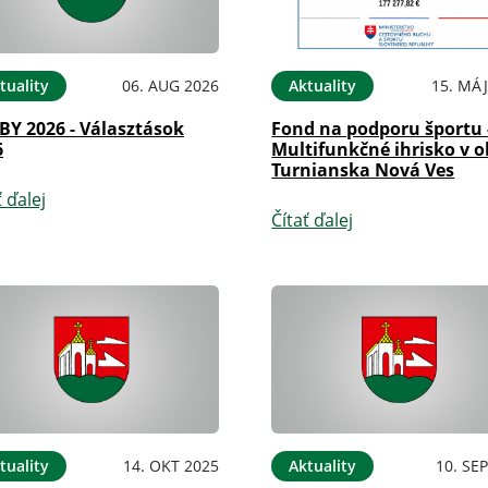
tuality
06. AUG 2026
Aktuality
15. MÁJ
BY 2026 - Választások
Fond na podporu športu 
6
Multifunkčné ihrisko v o
Turnianska Nová Ves
ť ďalej
Čítať ďalej
tuality
14. OKT 2025
Aktuality
10. SE