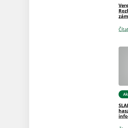
Vere
Roz
zám
Číta
Ak
SLAK
has
inf