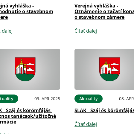
jná vyhláška -
Verejná vyhláška -
hodnutie o stavebnom
Oznámenie o začatí kon
ere
o stavebnom zámere
ť ďalej
Čítať ďalej
tuality
09. APR 2025
Aktuality
08. APR
 - Száj és körömfájás-
SLAK - Száj és körömfájá
znos tanácsok/užitočné
ormácie
Čítať ďalej