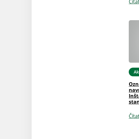
Číta
Ak
Ozn
navr
Inšt
sta
Číta