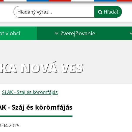
Hľadaný výraz...
Hľadať
ot v obci
Zverejňovanie
KA NOVÁ VES
SLAK - Száj és körömfájás
AK - Száj és körömfájás
.04.2025