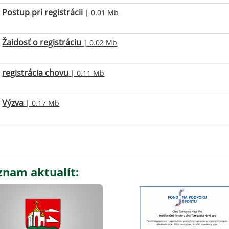
Postup pri registrácii
| 0.01 Mb
Žaidosť o registráciu
| 0.02 Mb
registrácia chovu
| 0.11 Mb
Výzva
| 0.17 Mb
znam aktualít: