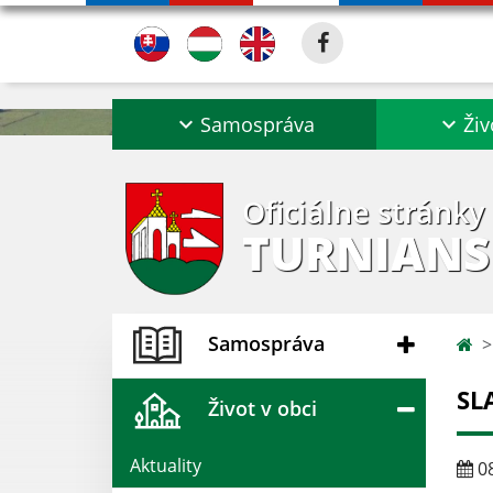
Samospráva
Živ
Oficiálne stránky
TURNIANS
Samospráva
SL
Život v obci
Aktuality
08