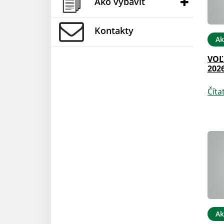
Ako vybaviť
Kontakty
Ak
VOĽ
202
Číta
Ak