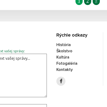
1
2
>
Rýchle odkazy
História
Text vašej správy...
xt vašej správy:
Školstvo
Kultúra
Fotogaléria
Kontakty