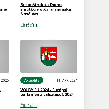
Rekonštrukcia Domu
ania
smútku v obci Turnianska
Nová Ves
Čítať ďalej
 2025
Aktuality
11. APR 2024
s
VOLBY EU 2024 - Európai
parlamenti válsztások 2024
Čítať ďalej