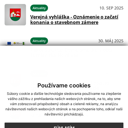
10. SEP 2025
Aktuality
Verejná vyhláška - Oznámenie o začatí
konania o stavebnom zámere
30. MÁJ 2025
Aktuality
Rekonštrukcia Domu smútku v obci
Turnianska Nová Ves
09. APR 2025
Aktuality
SLAK - Száj és körömfájás- hasznos
Používame cookies
tanácsok/užitočné informácie
Súbory cookie a ďalšie technológie sledovania používame na zlepšenie
vášho zážitku z prehliadania našich webových stránok, na to, aby sme
vám zobrazovali prispôsobený obsah a cielené reklamy, na analýzu
08. APR 2025
Aktuality
návštevnosti našich webových stránok a na pochopenie toho, odkiaľ naši
návštevníci prichádzajú.
SLAK - Száj és körömfájás
SÚHLASÍM