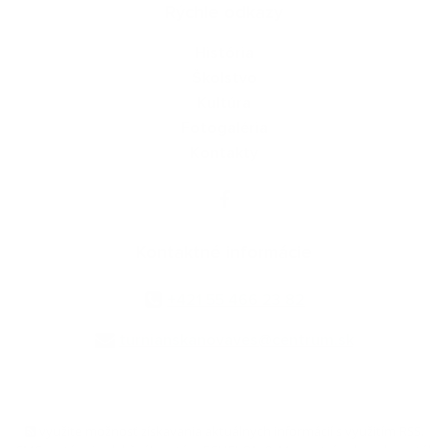
Rýchle odkazy
História
Školstvo
Kultúra
Fotogaléria
Kontakty
Kontaktné informácie
+421 55 466 23 82
turnianskanovaves@centrum.sk
využite možnosť získavania aktuálnych informácií s využitím RSS
,