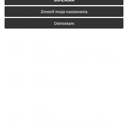
11. APR 2024
Aktuality
Zmeniť moje nastavenia
VOLBY EU 2024 - Európai parlamenti
Odmietam
válsztások 2024
12. MAR 2024
Aktuality
Oznámenie o zmene navrhovanej
činnosti -Inštalácia zmiešavacej stanice
02. FEB 2024
Aktuality
VOLBY PREZIDENTA 2024
21. DEC 2023
Aktuality
Záverečné stanovisko - Modernizácia
linky na výrobu šedého Portlandského