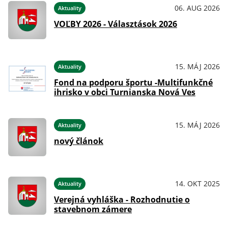
06. AUG 2026
Aktuality
VOĽBY 2026 - Választások 2026
15. MÁJ 2026
Aktuality
Fond na podporu športu -Multifunkčné
ihrisko v obci Turnianska Nová Ves
15. MÁJ 2026
Aktuality
nový článok
14. OKT 2025
Aktuality
Verejná vyhláška - Rozhodnutie o
stavebnom zámere