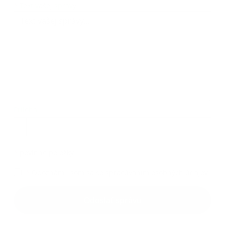
Text vašej správy...
*
Text vašej správy:
Príloha:
Príloha
*
povinné položky
*
Oboznámil som sa so
spracúvaním osobných údajov
Google reCaptcha Response
Odoslať správu