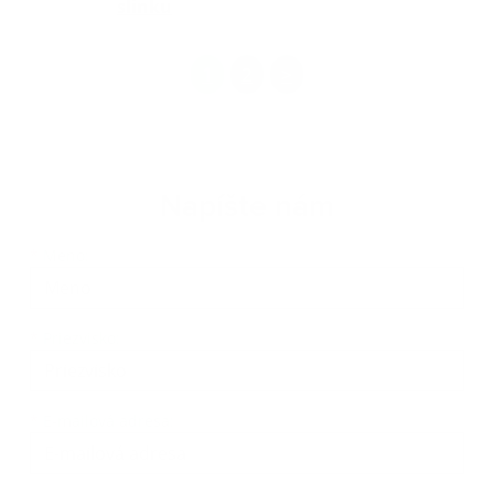
slinku
1
2
>
Napíšte nám
Meno
Priezvisko
E-mailová adresa
*
Meno:
*
Priezvisko:
*
E-mailová adresa: