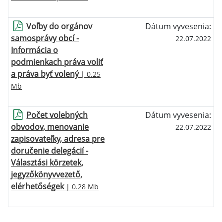
Voľby do orgánov
Dátum vyvesenia:
samosprávy obcí -
22.07.2022
Informácia o
podmienkach práva voliť
a práva byť volený
| 0.25
Mb
Počet volebných
Dátum vyvesenia:
obvodov, menovanie
22.07.2022
zapisovateľky, adresa pre
doručenie delegácií -
Választási körzetek,
jegyzőkönyvvezető,
elérhetőségek
| 0.28 Mb