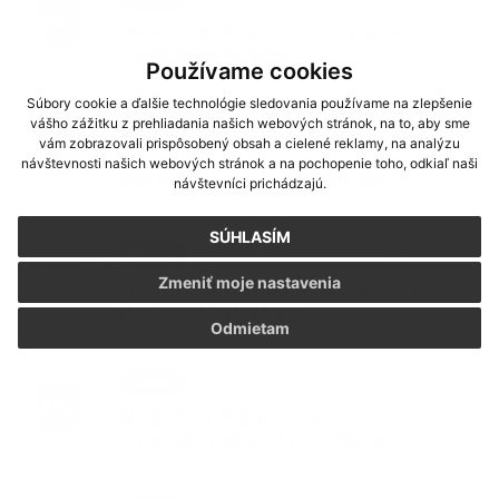
Verejná vyhláška - Rozhodnutie o
stavebnom zámere
Používame cookies
Súbory cookie a ďalšie technológie sledovania používame na zlepšenie
10. SEP 2025
vášho zážitku z prehliadania našich webových stránok, na to, aby sme
Aktuality
vám zobrazovali prispôsobený obsah a cielené reklamy, na analýzu
Verejná vyhláška - Oznámenie o začatí
návštevnosti našich webových stránok a na pochopenie toho, odkiaľ naši
konania o stavebnom zámere
návštevníci prichádzajú.
SÚHLASÍM
30. MÁJ 2025
Aktuality
Zmeniť moje nastavenia
Rekonštrukcia Domu smútku v obci
Turnianska Nová Ves
Odmietam
09. APR 2025
Aktuality
SLAK - Száj és körömfájás- hasznos
tanácsok/užitočné informácie