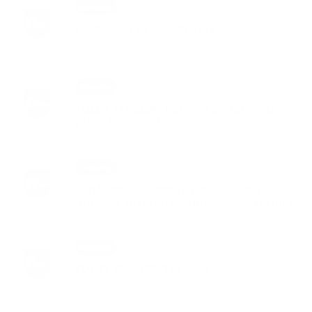
08. APR 2025
Aktuality
SLAK - Száj és körömfájás
11. APR 2024
Aktuality
VOLBY EU 2024 - Európai parlamenti
válsztások 2024
12. MAR 2024
Aktuality
Oznámenie o zmene navrhovanej
činnosti -Inštalácia zmiešavacej stanice
02. FEB 2024
Aktuality
VOLBY PREZIDENTA 2024