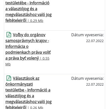
testületébe - Információ
a választójog és a
megválasztáshoz való jog
feltételeiről
| 0.29 Mb
Voľby do orgánov
Dátum vyvesenia:
samosprávnych krajov -
22.07.2022
Informácia o
podmienkach práva voliť
a práva byť volený
| 0.55
Mb
Választások az
Dátum vyvesenia:
önkormányzati
22.07.2022
testületbe - Információ a
választójog és a
megválasztáshoz való jog
feltételeiről
| 0.26 Mb