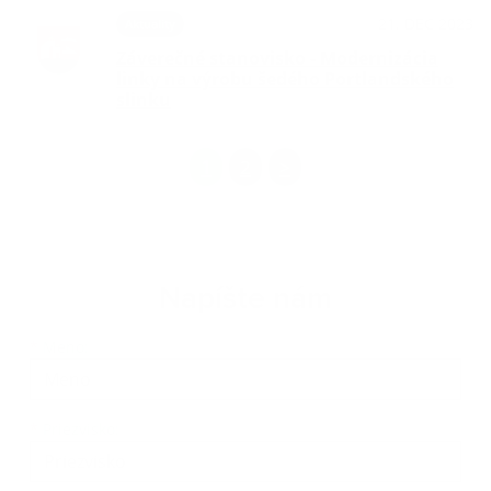
21. DEC 2023
Aktuality
Záverečné stanovisko - Modernizácia
linky na výrobu šedého Portlandského
slinku
1
2
>
Napíšte nám
Meno
Priezvisko
E-mailová adresa
*
Meno:
*
Priezvisko: