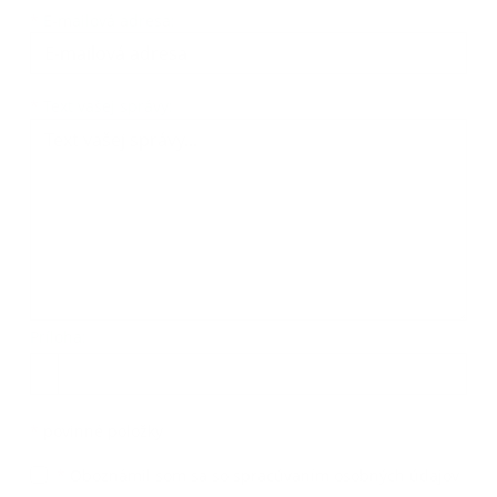
*
E-mailová adresa:
Text vašej správy...
*
Text vašej správy:
Príloha:
Príloha
*
povinné položky
*
Oboznámil som sa so
spracúvaním osobných údajov