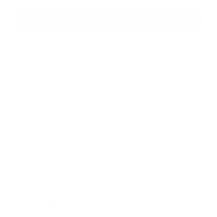
Google reCaptcha Response
Odoslať správu
Rýchle odkazy
História
Školstvo
Kultúra
Fotogaléria
Kontakty
Kontaktné informácie
+421 55 466 23 82
turnianskanovaves@centrum.sk