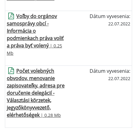
Voľby do orgánov
Dátum vyvesenia:
samosprávy obcí -
22.07.2022
Informácia o
podmienkach práva voliť
a práva byť volený
| 0.25
Mb
Počet volebných
Dátum vyvesenia:
obvodov, menovanie
22.07.2022
zapisovateľky, adresa pre
doručenie delegácií -
Választási körzetek,
jegyzőkönyvvezető,
elérhetőségek
| 0.28 Mb