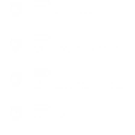
08. APR 2025
Aktuality
SLAK - Száj és körömfájás
11. APR 2024
Aktuality
VOLBY EU 2024 - Európai parlamenti
válsztások 2024
12. MAR 2024
Aktuality
Oznámenie o zmene navrhovanej
činnosti -Inštalácia zmiešavacej stanice
02. FEB 2024
Aktuality
VOLBY PREZIDENTA 2024