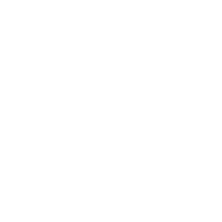
*
E-mailová adresa:
Text vašej správy...
*
Text vašej správy:
Príloha:
Príloha
*
povinné položky
*
Oboznámil som sa so
spracúvaním osobných údajov