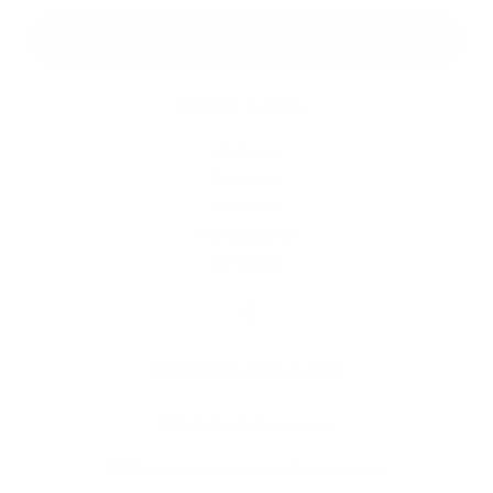
Google reCaptcha Response
Odoslať správu
Rýchle odkazy
História
Školstvo
Kultúra
Fotogaléria
Kontakty
Kontaktné informácie
+421 55 466 23 82
turnianskanovaves@centrum.sk