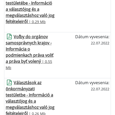
testületébe - Információ
a választójog és a
megválasztáshoz való jog
feltételeiről
| 0.29 Mb
Voľby do orgánov
Dátum vyvesenia:
samosprávnych krajov -
22.07.2022
Informácia o
podmienkach práva voliť
a práva byť volený
| 0.55
Mb
Választások az
Dátum vyvesenia:
önkormányzati
22.07.2022
testületbe - Információ a
választójog és a
megválasztáshoz való jog
feltételeiről
| 0.26 Mb