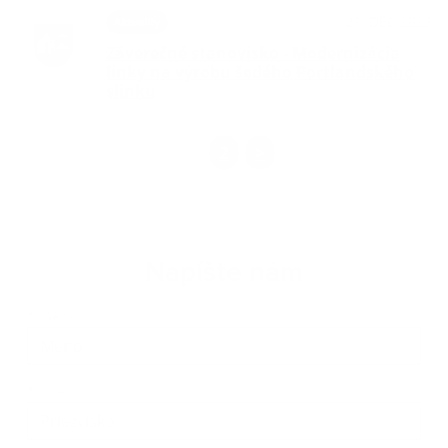
21. DEC 2023
Aktuality
Záverečné stanovisko - Modernizácia
linky na výrobu šedého Portlandského
slinku
1
2
>
Napíšte nám
Meno
Priezvisko
E-mailová adresa
*
Meno:
*
Priezvisko: