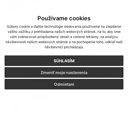
Verejná vyhláška - Rozhodnutie o
stavebnom zámere
Používame cookies
Súbory cookie a ďalšie technológie sledovania používame na zlepšenie
10. SEP 2025
vášho zážitku z prehliadania našich webových stránok, na to, aby sme
Aktuality
vám zobrazovali prispôsobený obsah a cielené reklamy, na analýzu
Verejná vyhláška - Oznámenie o začatí
návštevnosti našich webových stránok a na pochopenie toho, odkiaľ naši
konania o stavebnom zámere
návštevníci prichádzajú.
SÚHLASÍM
30. MÁJ 2025
Aktuality
Zmeniť moje nastavenia
Rekonštrukcia Domu smútku v obci
Turnianska Nová Ves
Odmietam
09. APR 2025
Aktuality
SLAK - Száj és körömfájás- hasznos
tanácsok/užitočné informácie